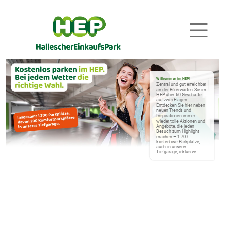
Willkommen im HEP!
Zentral und gut erreichbar
an der B6 erwarten Sie im
HEP über 60 Geschäfte
auf zwei Etagen.
Entdecken Sie hier neben
neuen Trends und
Inspirationen immer
wieder tolle Aktionen und
Angebote, die jeden
Besuch zum Highlight
machen – 1.700
kostenlose Parkplätze,
auch in unserer
Tiefgarage, inklusive.