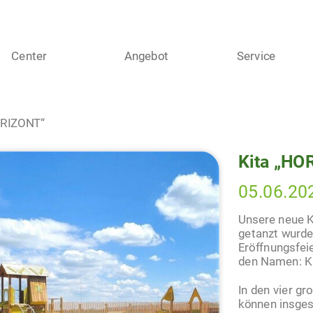
Center
Angebot
Service
ORIZONT“
Kita „HO
05.06.20
Unsere neue Ki
getanzt wurde 
Eröffnungsfei
den Namen: K
In den vier g
können insges