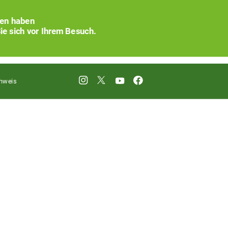
xen haben
ie sich vor Ihrem Besuch.
hweis