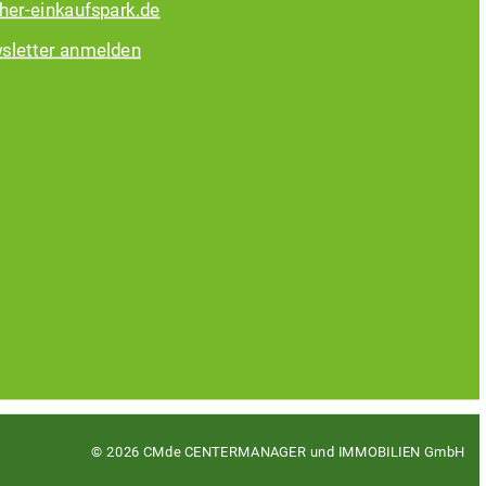
her-einkaufspark.de
sletter anmelden
© 2026 CMde CENTERMANAGER und IMMOBILIEN GmbH