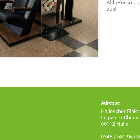
Aldi/Rossmann
aus!
Adresse
Hallescher Einka
Leipziger Chaus
06112 Halle
0345 / 582 967 0