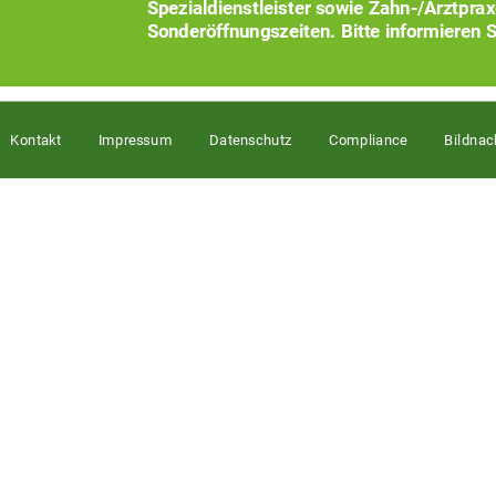
Spezialdienstleister sowie Zahn-/Arztpra
Sonderöffnungszeiten. Bitte informieren S
Kontakt
Impressum
Datenschutz
Compliance
Bildnac