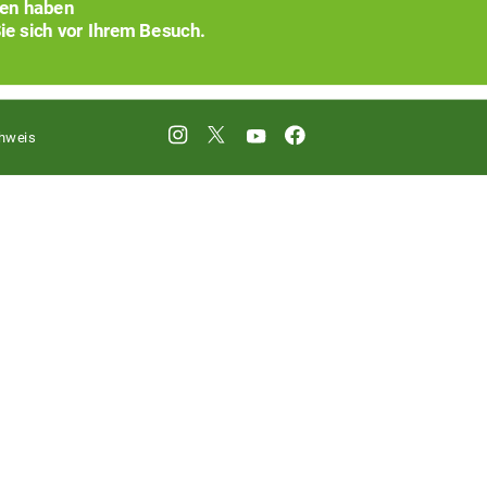
xen haben
ie sich vor Ihrem Besuch.
hweis